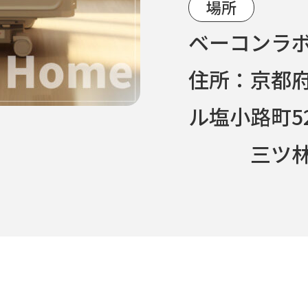
場所
ベーコンラボ京
住所：京都
ル塩小路町5
三ツ林