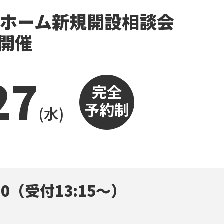
グホーム新規開設相談会
7開催
27
完全
予約制
(水)
:00（受付13:15～）