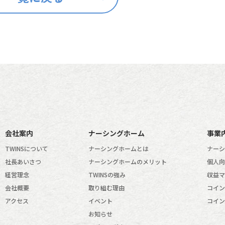
会社案内
ナーシングホーム
事業
TWINSについて
ナーシングホームとは
ナーシ
社長あいさつ
ナーシングホームのメリット
個人向
経営理念
TWINSの強み
収益マ
会社概要
取り組む理由
コイン
アクセス
イベント
コイン
お知らせ